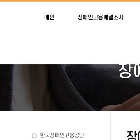
메인
장애인고용패널조사
장
장
한국장애인고용공단